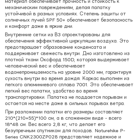
материал обеспечивает прочность и стойкость к
механическим повреждениям, делая палатку
устойчивой в разных условиях. Степень защиты от
солнечных лучей SPF 50+ обеспечивает безопасность
и комфорт даже в яркие дни.
Внутренние сетки из В3 спроектированы для
обеспечения эффективной циркуляции воздуха. Это
предотвращает образование конденсата и
поддерживает свежесть внутри. Дно изготовлено из
плотной ткани Оксфорд 150D, которая выдерживает
человеческий вес и обеспечивает
водонепроницаемость на уровне 2000 мм, гарантируя
сухость внутри во время дождя. Каркас выполнен из
легкого алюминиевого сплава 7001. Это обеспечивает
легкий вес палатки, удобство во время
транспортировки. Палатка не поддается порывам и
остается на месте даже в сильных порывах ветра.
При разложении палатки его размеры составляют
210*(210+55)*100 см, а в сложенном виде - всего
18*48 см. Вес всего 2,8 кг, что делает его
безупречным спутником для походов. Naturehike P-
Series CNK2300ZP028 представляет надежное и