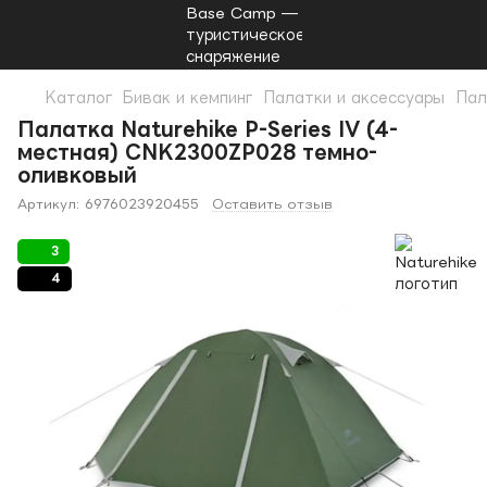
Каталог
Бивак и кемпинг
Палатки и аксессуары
Пал
Палатка Naturehike P-Series IV (4-
местная) CNK2300ZP028 темно-
оливковый
Артикул:
6976023920455
Оставить отзыв
3
4