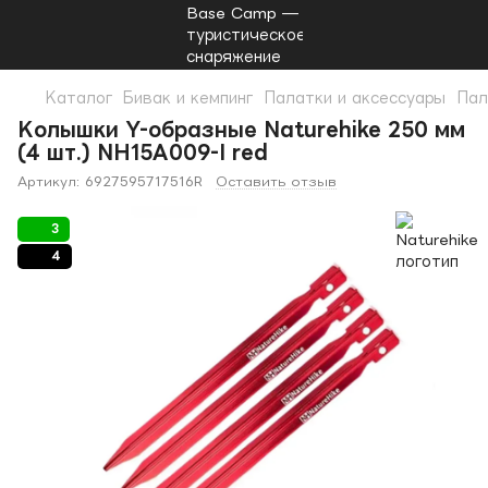
Каталог
Бивак и кемпинг
Палатки и аксессуары
Пал
Колышки Y-образные Naturehike 250 мм
(4 шт.) NH15A009-I red
Артикул:
6927595717516R
Оставить отзыв
3
4