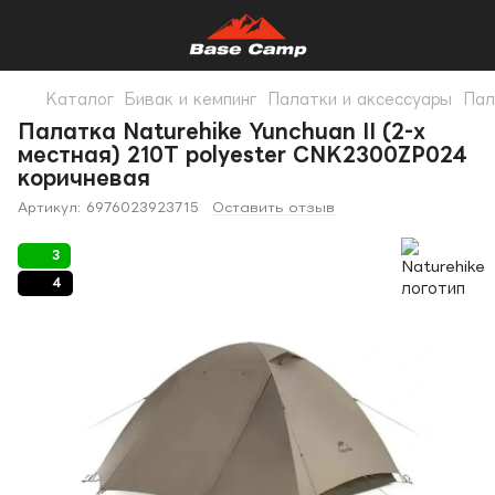
Каталог
Бивак и кемпинг
Палатки и аксессуары
Пал
Палатка Naturehike Yunchuan II (2-х
местная) 210T polyester CNK2300ZP024
коричневая
Артикул:
6976023923715
Оставить отзыв
3
4