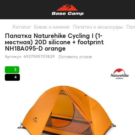
Каталог
Бивак и кемпинг
Палатки и аксессуары
Пал
Палатка Naturehike Cycling I (1-
местная) 20D silicone + footprint
NH18A095-D orange
Артикул:
6927595701829
Оставить отзыв
3
4