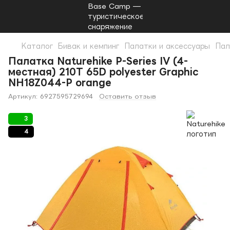
Каталог
Бивак и кемпинг
Палатки и аксессуары
Пал
Палатка Naturehike P-Series IV (4-
местная) 210T 65D polyester Graphic
NH18Z044-P orange
Артикул:
6927595729694
Оставить отзыв
3
4