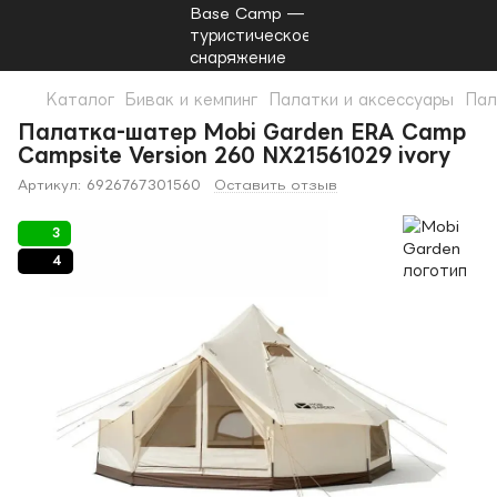
Каталог
Бивак и кемпинг
Палатки и аксессуары
Пал
Палатка-шатер Mobi Garden ERA Camp
Campsite Version 260 NX21561029 ivory
Артикул:
6926767301560
Оставить отзыв
3
4