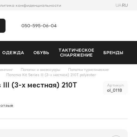
UA
RU
литика конфиденциальности
050-595-06-04
ТАКТИЧЕСКОЕ
ОДЕЖДА
ОБУВЬ
БРЕНДЫ
СНАРЯЖЕНИЕ
кемпинг
Палатки и аксессуары
Палатки туристические
Палатка Kit Series III (3-х местная) 210T polyester
 III (3-х местная) 210T
Артикул
ol_0118
 отзыв