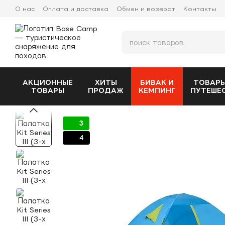
Перейти к основному контенту
О нас
Оплата и доставка
Обмен и возврат
Контакты
АКЦИОННЫЕ
ХИТЫ
БИВАК И
ТОВАРЫ
ТОВАРЫ
ПРОДАЖ
КЕМПИНГ
ПУТЕШЕ
3
4