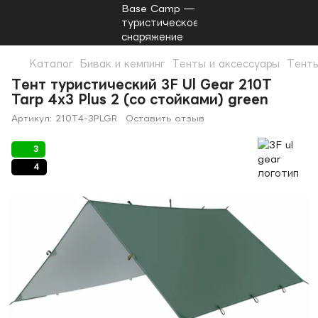
Каталог
Бивак и кемпинг
Тенты и аксессуары
Тенты
Тент туристический 3F Ul Gear 210T
Tarp 4х3 Plus 2 (со стойками) green
Артикул:
210T4-3PLGR
Оставить отзыв
3
4