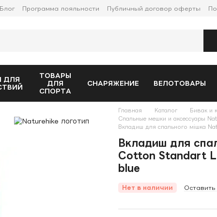
Блог
Программа лояльности
Публичный договор оферты
По
ТОВАРЫ
 ДЛЯ
ДЛЯ
СНАРЯЖЕНИЕ
ВЕЛОТОВАРЫ
СТВИЙ
СПОРТА
Главная
Каталог
Бивак и 
Спальные мешки и аксессуары Nat
Вкладиш для спального мішка Natu
Вкладиш для спал
Cotton Standart 
blue
Нет в наличии
Оставить