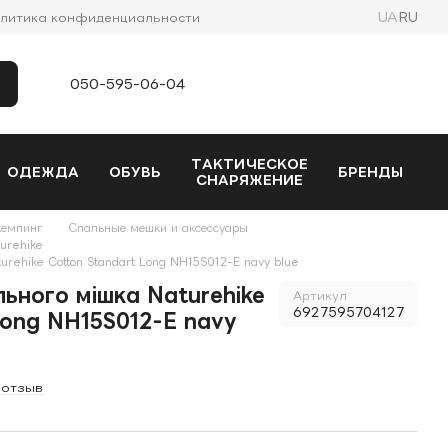
UA
RU
литика конфиденциальности
050-595-06-04
ТАКТИЧЕСКОЕ
ОДЕЖДА
ОБУВЬ
БРЕНДЫ
СНАРЯЖЕНИЕ
кемпинг
Спальные мешки и аксессуары
urehike
rehike Cotton Standart Long NH15S012-E navy blue
ьного мішка Naturehike
Артикул
6927595704127
Long NH15S012-E navy
 отзыв