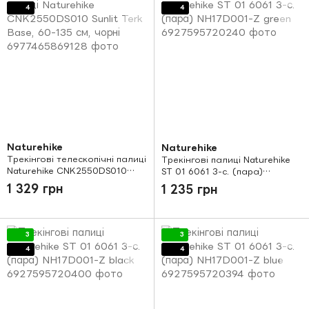
4
4
Naturehike
Naturehike
Трекінгові телескопічні палиці
Трекінгові палиці Naturehike
Naturehike CNK2550DS010
ST 01 6061 3-с. (пара)
Sunlit Terk Base, 60-135 см,
NH17D001-Z green
1 329 грн
1 235 грн
чорні
3
3
4
4