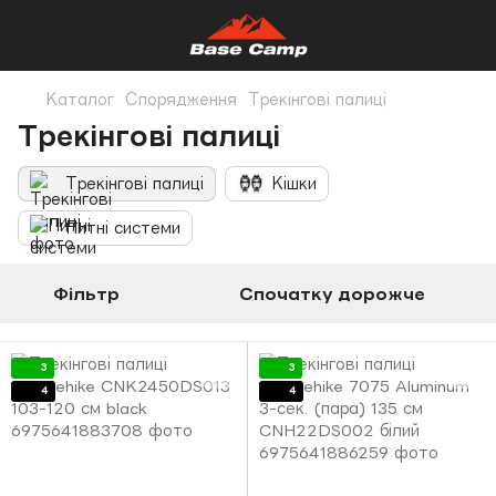
Каталог
Спорядження
Трекінгові палиці
Трекінгові палиці
Трекінгові палиці
Кішки
Питні системи
Фільтр
Спочатку дорожче
3
3
4
4