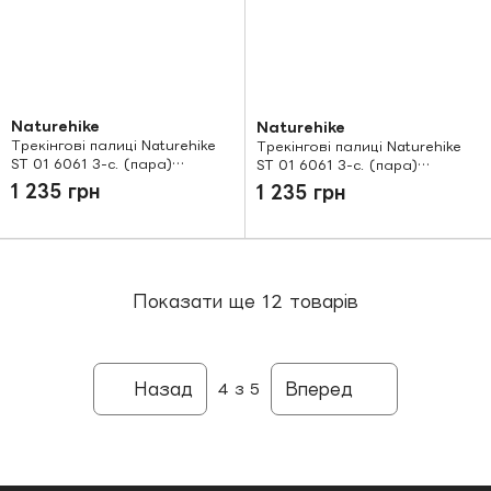
Naturehike
Naturehike
Трекінгові палиці Naturehike
Трекінгові палиці Naturehike
ST 01 6061 3-с. (пара)
ST 01 6061 3-с. (пара)
NH17D001-Z black
NH17D001-Z blue
1 235 грн
1 235 грн
Показати ще 12 товарів
Назад
Вперед
4
з 5