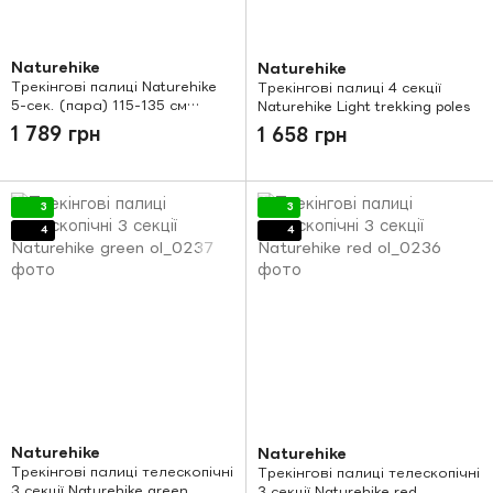
Naturehike
Naturehike
Трекінгові палиці Naturehike
Трекінгові палиці 4 секції
5-сек. (пара) 115-135 см
Naturehike Light trekking poles
NH17D009-Z блакитний
1 789 грн
1 658 грн
3
3
4
4
Naturehike
Naturehike
Трекінгові палиці телескопічні
Трекінгові палиці телескопічні
3 секції Naturehike green
3 секції Naturehike red