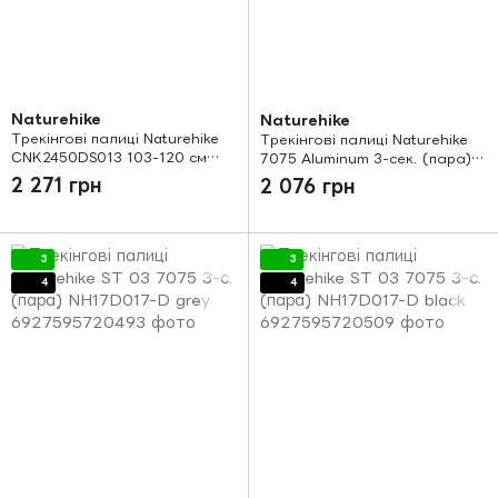
Naturehike
Naturehike
Трекінгові палиці Naturehike
Трекінгові палиці Naturehike
CNK2450DS013 103-120 см
7075 Aluminum 3-сек. (пара)
black
135 см CNH22DS002 білий
2 271 грн
2 076 грн
3
3
4
4