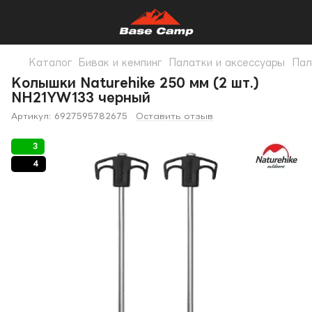
Каталог
Бивак и кемпинг
Палатки и аксессуары
Пал
Колышки Naturehike 250 мм (2 шт.)
NH21YW133 черный
Артикул:
6927595782675
Оставить отзыв
3
4