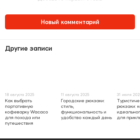
Новый комментарий
Другие записи
18 августа 2025
11 августа 2025
31 июля 202
Как выбрать
Городские рюкзаки:
Туристиче
портативную
стиль,
рюкзаки: 
кофеварку Wacaco
функциональность и
идеальног
для похода или
удобство каждый день
для прик
путешествия