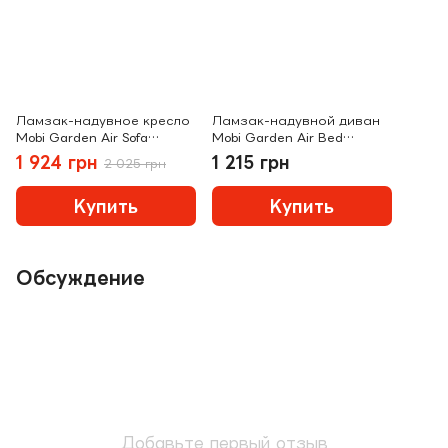
Ламзак-надувное кресло
Ламзак-надувной диван
Mobi Garden Air Sofa
Mobi Garden Air Bed
NX20663017 ivory
NX20663016 orange
1 924 грн
1 215 грн
2 025 грн
Купить
Купить
Обсуждение
Добавьте первый отзыв