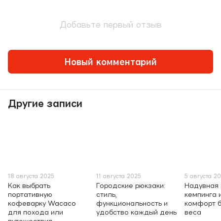
Добавьте первый отзыв
Новый комментарий
Другие записи
18 августа 2025
11 августа 2025
5 августа 2
Как выбрать
Городские рюкзаки:
Надувная
портативную
стиль,
кемпинга 
кофеварку Wacaco
функциональность и
комфорт 
для похода или
удобство каждый день
веса