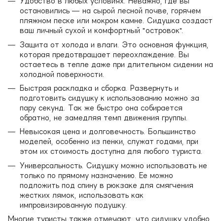
Удобство в любых условиях. Неважно, где вы
остановились — на сырой лесной почве, горячем
пляжном песке или мокром камне. Сидушка создаст
ваш личный сухой и комфортный "островок".
Защита от холода и влаги. Это основная функция,
которая предотвращает переохлаждение. Вы
остаетесь в тепле даже при длительном сидении на
холодной поверхности.
Быстрая раскладка и сборка. Развернуть и
подготовить сидушку к использованию можно за
пару секунд. Так же быстро она собирается
обратно, не замедляя темп движения группы.
Невысокая цена и долговечность. Большинство
моделей, особенно из пенки, служат годами, при
этом их стоимость доступна для любого туриста.
Универсальность. Сидушку можно использовать не
только по прямому назначению. Ее можно
подложить под спину в рюкзаке для смягчения
жестких лямок, использовать как
импровизированную подушку.
Многие туристы также отмечают, что сидушку удобно