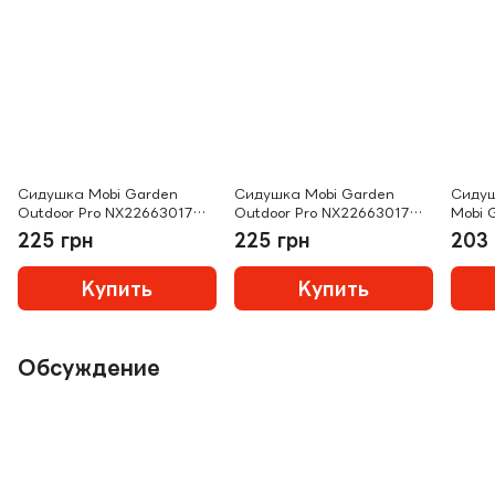
Сидушка Mobi Garden
Сидушка Mobi Garden
Сидуш
Outdoor Pro NX22663017
Outdoor Pro NX22663017
Mobi 
beige
green
NX236
225 грн
225 грн
203 
Купить
Купить
Обсуждение