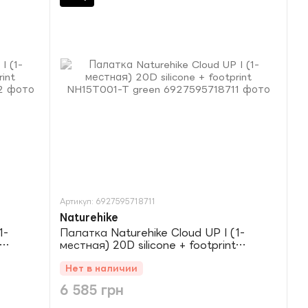
Артикул: 6927595718711
Naturehike
1-
Палатка Naturehike Cloud UP I (1-
местная) 20D silicone + footprint
NH15T001-T green
Нет в наличии
6 585 грн