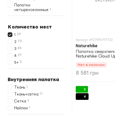
Палатки
1
четырехсезонные
Количество мест
29
1
Артикул: 6927595797723
70
2
Naturehike
45
3
Палатка сверхлег
27
4
Naturehike Cloud U
CNK2350WS020, п
5
5+
Нет в наличии
8 581 грн
Внутренняя палатка
1
Ткань
3
11
Ткань+сетка
4
7
Сетка
1
Нейлон