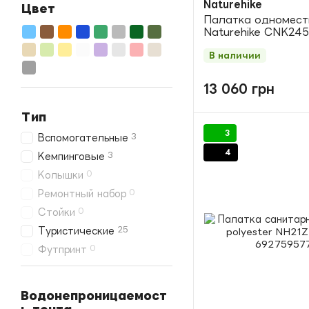
Naturehike
Цвет
Палатка одномест
Naturehike CNK24
В наличии
13 060 грн
Тип
3
3
Вспомогательные
4
3
Кемпинговые
0
Колышки
0
Ремонтный набор
0
Стойки
25
Туристические
0
Футпринт
Водонепроницаемост