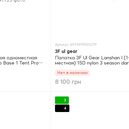
Артикул: 6970919900279
3F ul gear
кая одноместная
Палатка 3F Ul Gear Lanshan I (1
p Base 1 Tent Pro
местная) 15D nylon 3 season dar
есочная
Нет в наличии
8 100 грн
3
4