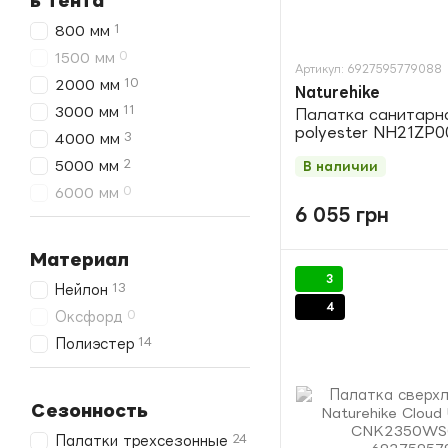
ь тента
1
800 мм
0
1500 мм
Артикул: 6927595779088
10
2000 мм
Naturehike
11
3000 мм
Палатка санитарна
polyester NH21ZP0
3
4000 мм
2
5000 мм
В наличии
0
6000 мм
6 055 грн
Материал
3
13
Нейлон
4
0
Оксфорд
14
Полиэстер
Сезонность
24
Палатки трехсезонные