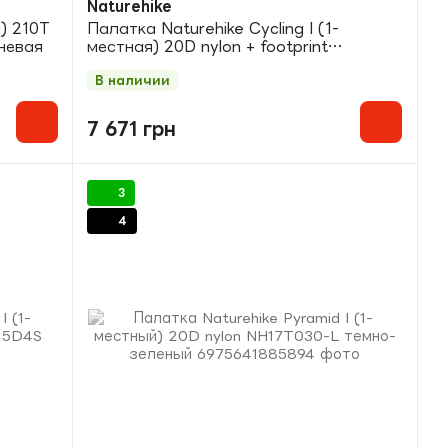
Naturehike
я) 210T
Палатка Naturehike Cycling I (1-
невая
местная) 20D nylon + footprint
NH18A095-D темно-синий
В наличии
7 671 грн
3
4