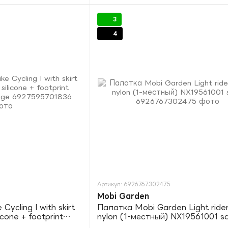
3
4
Артикул: 6926767302475
Mobi Garden
Cycling I with skirt
Палатка Mobi Garden Light rider
icone + footprint
nylon (1-местный) NX19561001 s
e