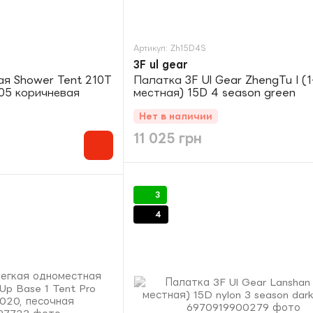
Артикул: Zh15D4S
3F ul gear
я Shower Tent 210T
Палатка 3F Ul Gear ZhengTu I (1
05 коричневая
местная) 15D 4 season green
Нет в наличии
11 025 грн
3
4