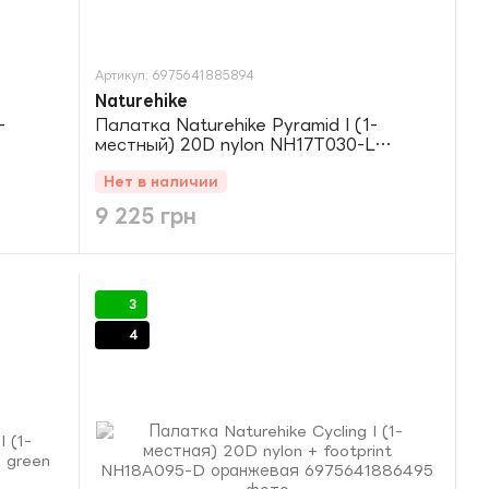
Артикул: 6975641885894
Naturehike
-
Палатка Naturehike Pyramid I (1-
местный) 20D nylon NH17T030-L
темно-зеленый
Нет в наличии
9 225 грн
3
4