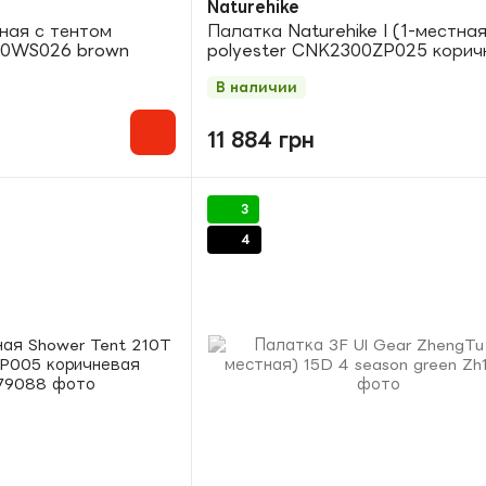
Naturehike
ная с тентом
Палатка Naturehike I (1-местна
50WS026 brown
polyester CNK2300ZP025 корич
В наличии
11 884 грн
3
4