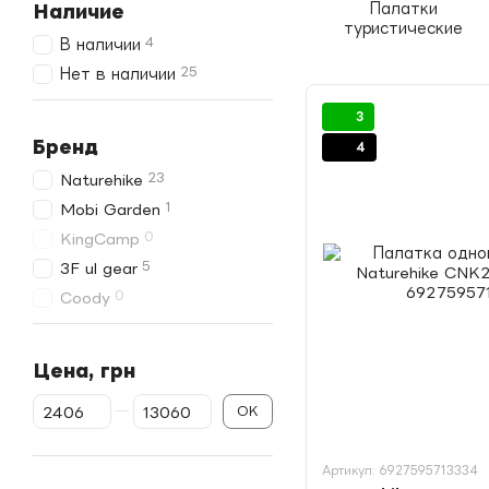
Палатки
Наличие
туристические
4
В наличии
25
Нет в наличии
3
Бренд
4
23
Naturehike
1
Mobi Garden
0
KingCamp
5
3F ul gear
0
Coody
Цена, грн
От Цена, грн
До Цена, грн
OK
Артикул: 6927595713334