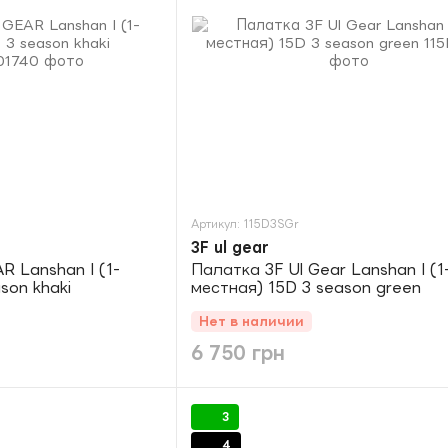
Артикул: 115D3SGr
3F ul gear
R Lanshan I (1-
Палатка 3F Ul Gear Lanshan I (1
son khaki
местная) 15D 3 season green
Нет в наличии
6 750 грн
3
4