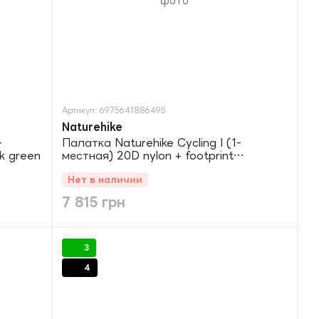
Артикул: 6975641886495
Naturehike
-
Палатка Naturehike Cycling I (1-
k green
местная) 20D nylon + footprint
NH18A095-D оранжевая
Нет в наличии
7 815 грн
3
4