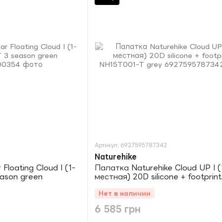
Артикул: 6927595787342
Naturehike
Floating Cloud I (1-
Палатка Naturehike Cloud UP I (
eason green
местная) 20D silicone + footprint
NH15T001-T grey
Нет в наличии
6 585 грн