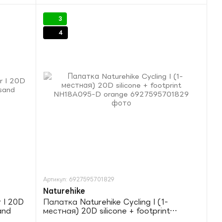
3
4
Артикул: 6927595701829
Naturehike
 I 20D
Палатка Naturehike Cycling I (1-
and
местная) 20D silicone + footprint
NH18A095-D orange