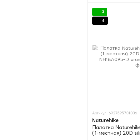
3
4
Артикул: 6927595701836
Naturehike
Палатка Naturehike 
(1-местная) 20D sil
NH18A095-D orang