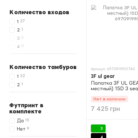
Количество входов
27
1
1
2
0
3
0
4
Количество тамбуров
Артикул: 6970919901740
22
3F ul gear
1
Палатка 3F UL GEA
1
2
местный) 15D 3 sea
Нет в наличии
Футпринт в
7 425 грн
комплекте
15
Да
9
3
Нет
4