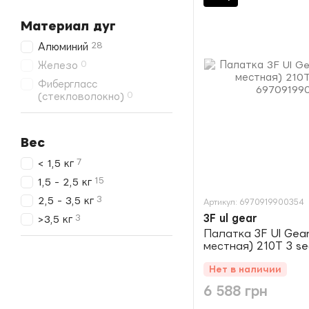
Материал дуг
28
Алюминий
0
Железо
Фибергласс
0
(стекловолокно)
Вес
7
< 1,5 кг
15
1,5 - 2,5 кг
3
2,5 - 3,5 кг
Артикул: 6970919900354
3F ul gear
3
>3,5 кг
Палатка 3F Ul Gear 
местная) 210T 3 s
Нет в наличии
6 588 грн