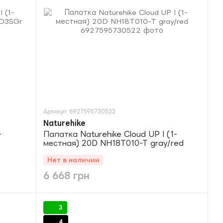
Артикул: 6927595730522
Naturehike
-
Палатка Naturehike Cloud UP I (1-
местная) 20D NH18T010-T gray/red
Нет в наличии
6 668 грн
3
4