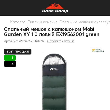
Каталог
Бивак и кемпинг
Спальные мешки и аксессу
Спальный мешок с капюшоном Mobi
Garden XY 1.0 левый EX19562001 green
Артикул:
6926767316076
Оставить отзыв
ТОП ПРОДАЖ
3
4